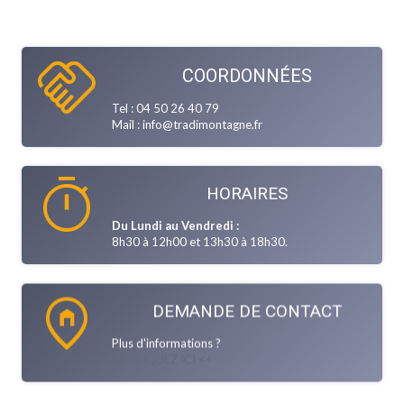
handshake
COORDONNÉES
Tel : 04 50 26 40 79
Mail : info@tradimontagne.fr
timer
HORAIRES
Du Lundi au Vendredi :
8h30 à 12h00 et 13h30 à 18h30.
home_pin
DEMANDE DE CONTACT
Plus d'informations ?
>> CLIQUEZ ICI <<