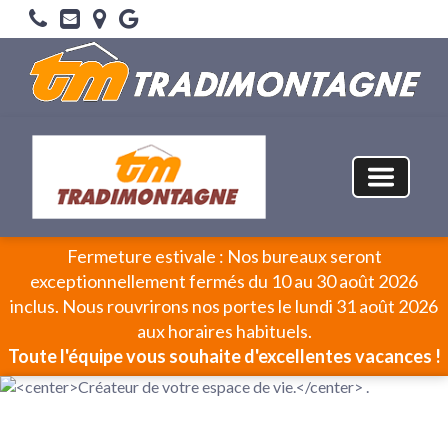
Fermeture estivale : Nos bureaux seront
exceptionnellement fermés du 10 au 30 août 2026
inclus. Nous rouvrirons nos portes le lundi 31 août 2026
aux horaires habituels.
Toute l'équipe vous souhaite d'excellentes vacances !