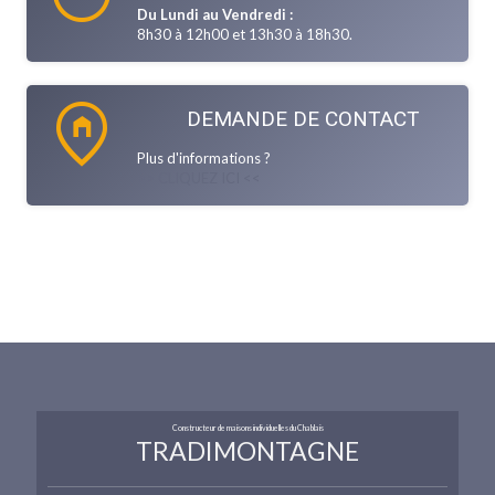
Du Lundi au Vendredi :
8h30 à 12h00 et 13h30 à 18h30.
home_pin
DEMANDE DE CONTACT
Plus d'informations ?
>> CLIQUEZ ICI <<
Constructeur de maisons individuelles du Chablais
TRADIMONTAGNE