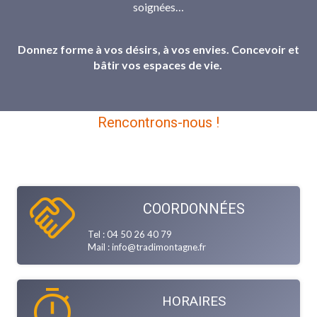
soignées…
Donnez forme à vos désirs, à vos envies. Concevoir et
bâtir vos espaces de vie.
Rencontrons-nous !
handshake
COORDONNÉES
Tel : 04 50 26 40 79
Mail : info@tradimontagne.fr
timer
HORAIRES