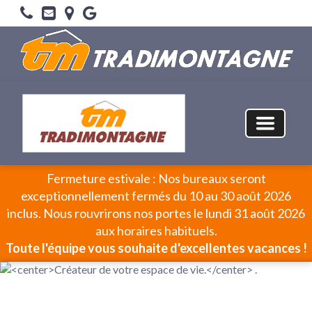
Fermeture estivale : Nos bureaux seront
exceptionnellement fermés du 10 au 30 août 2026
inclus. Nous rouvrirons nos portes le lundi 31 août 2026
aux horaires habituels.
Toute l'équipe vous souhaite d'excellentes vacances !