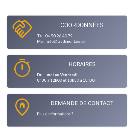
handshake
COORDONNÉES
Tel : 04 50 26 40 79
Mail : info@tradimontagne.fr
timer
HORAIRES
Du Lundi au Vendredi :
8h30 à 12h00 et 13h30 à 18h30.
home_pin
DEMANDE DE CONTACT
Plus d'informations ?
>> CLIQUEZ ICI <<