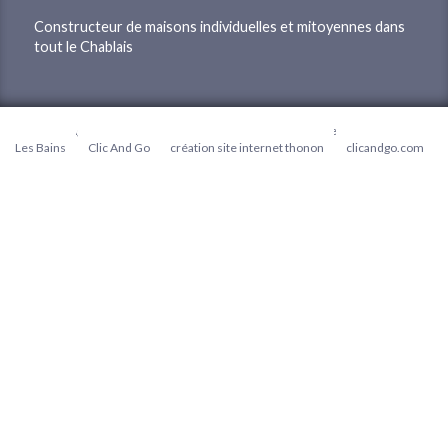
Constructeur de maisons individuelles et mitoyennes dans
tout le Chablais
© 2026
Agence Web Thonon Les Bains
-
Référencement Google Thonon
Les Bains
Clic And Go
création site internet thonon
clicandgo.com