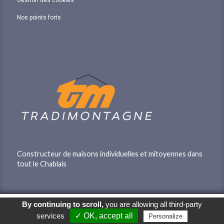
Gestion des cookies
Nos points forts
Constructeur de maisons individuelles et mitoyennes dans
tout le Chablais
By continuing to scroll,
you are allowing all third-party
© 2026
Agence Web Thonon Les Bains
-
Référencement Google Thonon
Les Bains
Clic And Go
création site internet thonon
clicandgo.com
services
✓ OK, accept all
Personalize